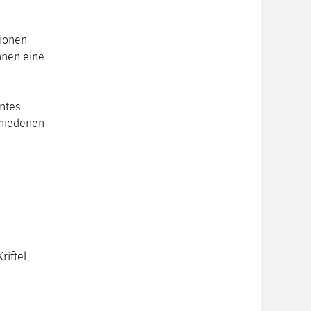
tionen
hnen eine
untes
chiedenen
iftel,