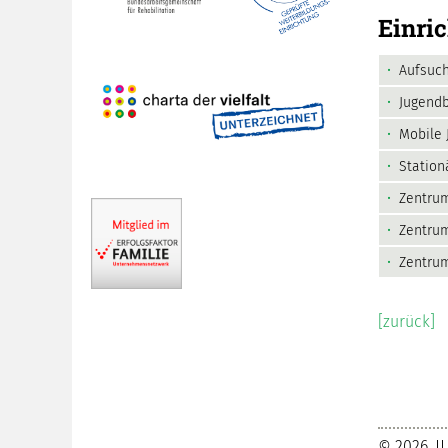
Einri
Aufsuc
Jugendb
Mobile 
Station
Zentrum
Zentrum
Zentrum
[zurück]
© 2026, JJ 