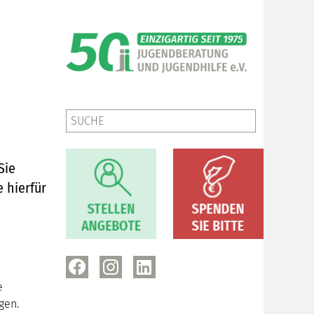
Sie
 hierfür
e
gen.