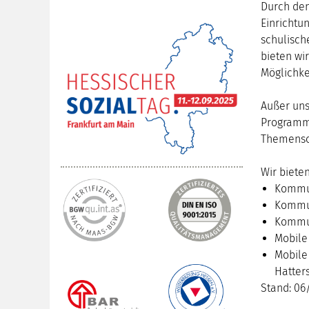
Durch den
Einrichtun
schulisch
bieten wi
Möglichke
Außer uns
Programm 
Themensc
Wir biete
Kommun
Kommun
Kommun
Mobile
Mobile 
Hatter
Stand: 06